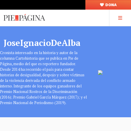
DONA
JoseIgnacioDeAlba
Cronista interesado en la historia y autor de la
columna Cartohistoria que se publica en Pie de
Página, medio del que es reportero fundador.
Desde 2014 ha recorrido el país para contar
historias de desigualdad, despojo y sobre víctimas
de la violencia derivada del conflicto armado
interno. Integrante de los equipos ganadores del
Premio Nacional Rostros de la Discriminación
(2016); Premio Gabriel García Márquez (2017); y el
Premio Nacional de Periodismo (2019).