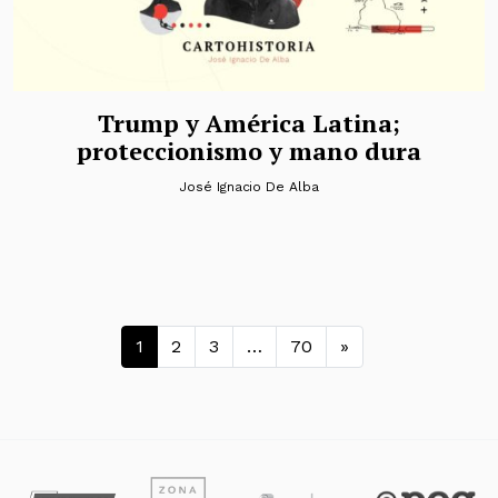
Trump y América Latina;
proteccionismo y mano dura
José Ignacio De Alba
Navegación de entradas
1
2
3
…
70
»