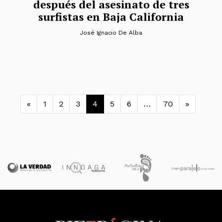
después del asesinato de tres
surfistas en Baja California
José Ignacio De Alba
Navegación de entradas
«
1
2
3
4
5
6
…
70
»