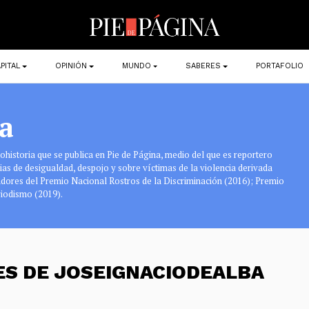
PITAL
OPINIÓN
MUNDO
SABERES
PORTAFOLIO
a
tohistoria que se publica en Pie de Página, medio del que es reportero
ias de desigualdad, despojo y sobre víctimas de la violencia derivada
nadores del Premio Nacional Rostros de la Discriminación (2016); Premio
riodismo (2019).
ES DE JOSEIGNACIODEALBA