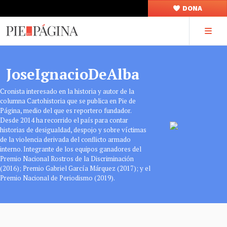
DONA
JoseIgnacioDeAlba
Cronista interesado en la historia y autor de la
columna Cartohistoria que se publica en Pie de
Página, medio del que es reportero fundador.
Desde 2014 ha recorrido el país para contar
historias de desigualdad, despojo y sobre víctimas
de la violencia derivada del conflicto armado
interno. Integrante de los equipos ganadores del
Premio Nacional Rostros de la Discriminación
(2016); Premio Gabriel García Márquez (2017); y el
Premio Nacional de Periodismo (2019).