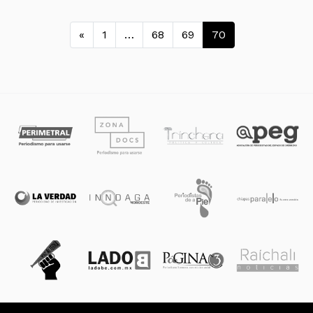
Navegación de entradas
«
1
…
68
69
70