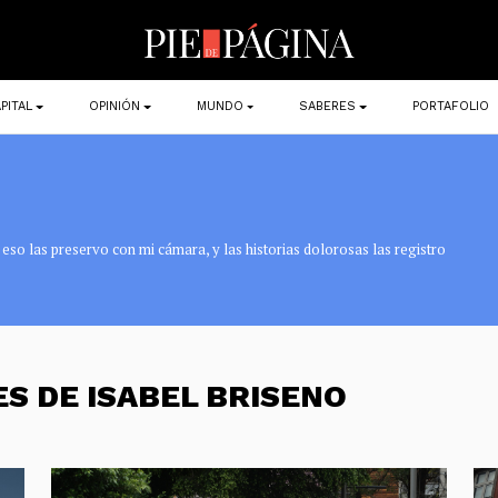
PITAL
OPINIÓN
MUNDO
SABERES
PORTAFOLIO
eso las preservo con mi cámara, y las historias dolorosas las registro
S DE ISABEL BRISENO