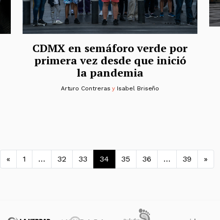
CDMX en semáforo verde por
primera vez desde que inició
la pandemia
Arturo Contreras
y
Isabel Briseño
Navegación de entradas
«
1
…
32
33
34
35
36
…
39
»