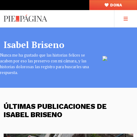
DONA
Isabel Briseno
Nunca me ha gustado que las historias felices se
acaben por eso las preservo con mi cámara, y las
historias dolorosas las registro para buscarles una
respuesta.
ÚLTIMAS PUBLICACIONES DE
ISABEL BRISENO