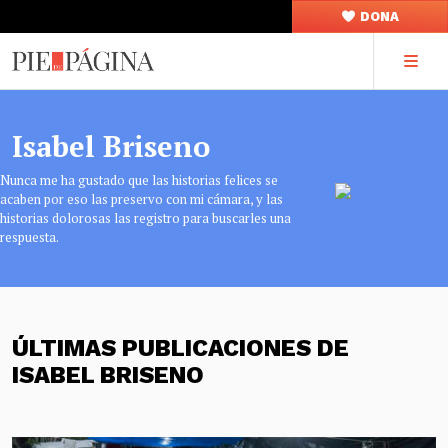
DONA
Isabel Briseno
Nunca me ha gustado que las historias felices se
acaben por eso las preservo con mi cámara, y las
historias dolorosas las registro para buscarles una
respuesta.
ÚLTIMAS PUBLICACIONES DE
ISABEL BRISENO