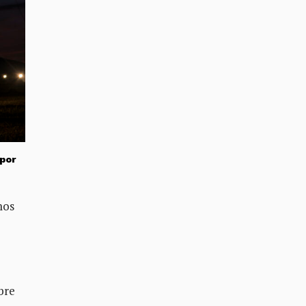
 por
mos
bre