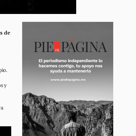
s de
pio.
s y
ra