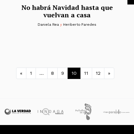
No habrá Navidad hasta que
vuelvan a casa
Daniela Rea
y
Heriberto Paredes
Navegación de entradas
«
1
…
8
9
10
11
12
»