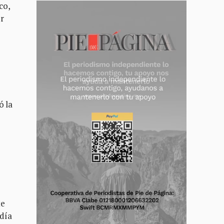
co,
r
ó la
te
día