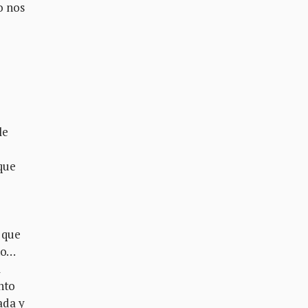
o nos
le
que
s que
ño…
l
nto
ada y