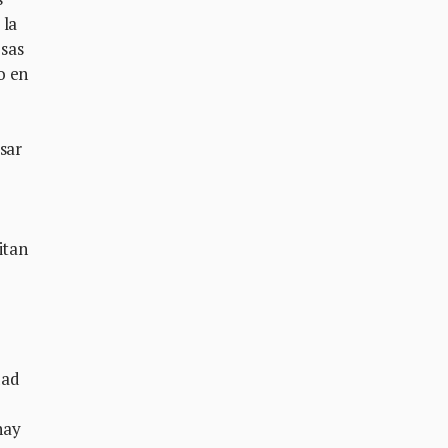
 la
sas
o en
sar
itan
dad
hay