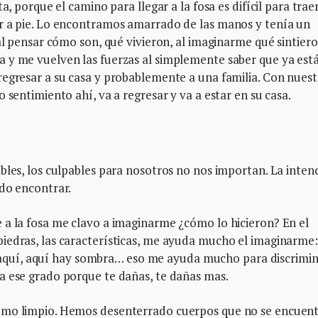
a, porque el camino para llegar a la fosa es difícil para trae
r a pie. Lo encontramos amarrado de las manos y tenía un
al pensar cómo son, qué vivieron, al imaginarme qué sintiero
 y me vuelven las fuerzas al simplemente saber que ya est
regresar a su casa y probablemente a una familia. Con nues
 sentimiento ahí, va a regresar y va a estar en su casa.
bles, los culpables para nosotros no nos importan. La inten
ado encontrar.
 a la fosa me clavo a imaginarme ¿cómo lo hicieron? En el
iedras, las características, me ayuda mucho el imaginarme:
por aquí, aquí hay sombra… eso me ayuda mucho para discrimin
a ese grado porque te dañas, te dañas mas.
omo limpio. Hemos desenterrado cuerpos que no se encuent