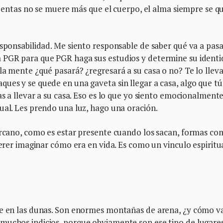
 cuentas no se muere más que el cuerpo, el alma siempre se q
esponsabilidad. Me siento responsable de saber qué va a pasa
 PGR para que PGR haga sus estudios y determine su identi
la mente ¿qué pasará? ¿regresará a su casa o no? Te lo llev
ues y se quede en una gaveta sin llegar a casa, algo que tú
as a llevar a su casa. Eso es lo que yo siento emocionalmente
ual. Les prendo una luz, hago una oración.
cercano, como es estar presente cuando los sacan, formas c
uerer imaginar cómo era en vida. Es como un vinculo espiritua
fue en las dunas. Son enormes montañas de arena, ¿y cómo 
muchos indicios, porque obviamente son ese tipo de lugare