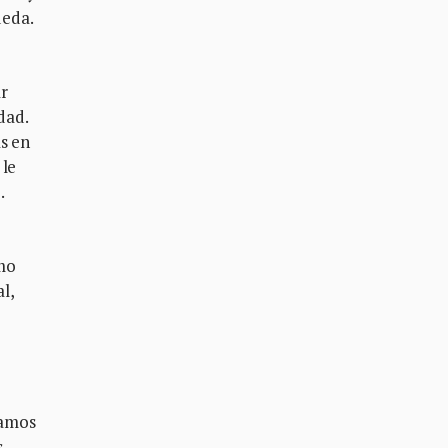
ueda.
r
dad.
as en
 le
.
omo
l,
vamos
s