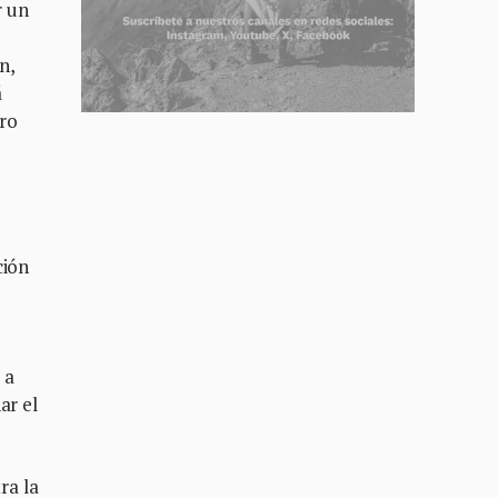
r un
n,
á
tro
ción
 a
ar el
ra la