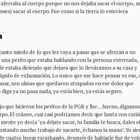
e aferraba al cuerpo porque no nos dejaba sacar el cuerpo, n
ses) sacar al cuerpo. Fue como si la tierra lo estuviera
n
tanto miedo de lo que les vaya a pasar que se aferran a no
ó una perito que estaba hablando con la persona enterrada, 
le estaba diciendo que dejara que lo lleváramos a su casa y
ápido de exhumación. Lo único que me hace pensar es eso, 
pasar, son almas que quedaron atrapadas en ese dolor que
 diga ya no pasa nada, ya estás bien, ya estás seguro.
ajo que hicieron los peritos de la PGR y fue… bueno, digamo
po. El cráneo, casi casi podríamos decir que hasta con cari
ente yo decía ‘ya déjate sacar, tu familia te busca, dales e
costando mucho trabajo de sacarte, échanos la mano’. Yo sie
e cuatro horas escarbando, después de hablarle fue de vol