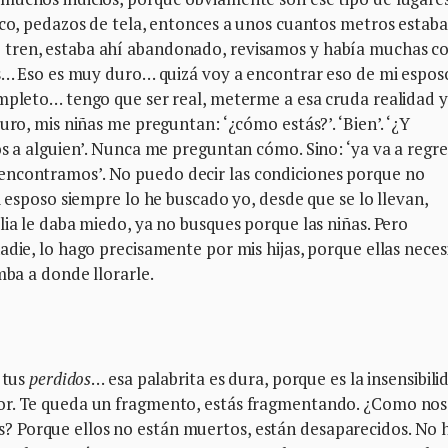
sco, pedazos de tela, entonces a unos cuantos metros estaba
tren, estaba ahí abandonado, revisamos y había muchas co
nes… Eso es muy duro… quizá voy a encontrar eso de mi espos
ompleto… tengo que ser real, meterme a esa cruda realidad y
uro, mis niñas me preguntan: ‘¿cómo estás?’. ‘Bien’. ‘¿Y
os a alguien’. Nunca me preguntan cómo. Sino: ‘ya va a regre
s lo encontramos’. No puedo decir las condiciones porque no
i esposo siempre lo he buscado yo, desde que se lo llevan,
lia le daba miedo, ya no busques porque las niñas. Pero
adie, lo hago precisamente por mis hijas, porque ellas neces
mba a donde llorarle.
 tus
perdidos
… esa palabrita es dura, porque es la insensibili
or. Te queda un fragmento, estás fragmentando. ¿Como nos
 Porque ellos no están muertos, están desaparecidos. No 