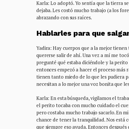
Karla: Lo adoptó. Yo sentía que la tierra s
dejaba. Les costó mucho trabajo (a los foren
abrazando con sus raíces.
H
ablarles para que salga
Yadira: Hay cuerpos que a la mejor tienen 
quererse salir de ahí. Una vez a mí me toc
pregunté qué estaba diciéndole y la perito 
entonces empezó a hacer el proceso más r
tienen tanto miedo de lo que les pudiera 
necesitan a lo mejor una voz bonita que les
Karla: En esta búsqueda, vigilamos el trab
el perito tocaba con mucho cuidado el cuer
pero costaba mucho trabajo sacarlo. En mi m
chance de tener la tranquilidad. Nos está 
que siempre eso ayuda. Entonces después d