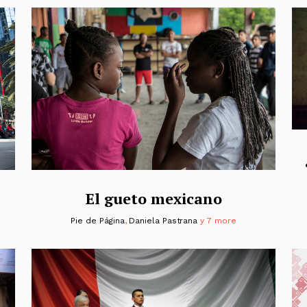
El gueto mexicano
Pie de Página
,
Daniela Pastrana
y 7 more