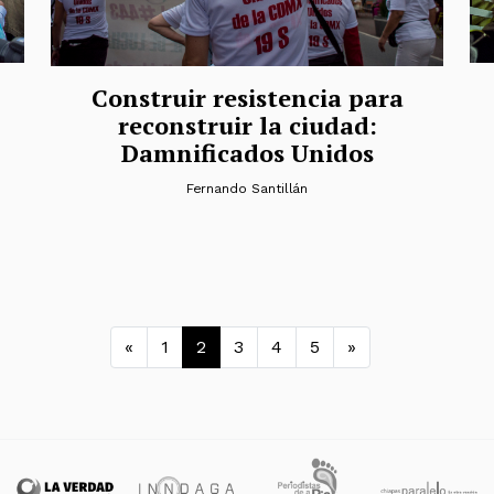
Construir resistencia para
reconstruir la ciudad:
Damnificados Unidos
Fernando Santillán
Navegación de entra
«
1
2
3
4
5
»