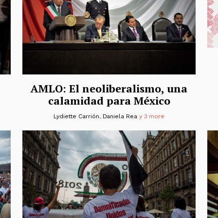
AMLO: El neoliberalismo, una
calamidad para México
Lydiette Carrión
,
Daniela Rea
y 3 more