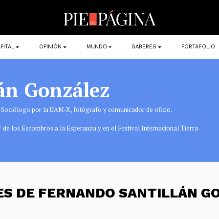
PITAL
OPINIÓN
MUNDO
SABERES
PORTAFOLIO
án González
a, Sociólogo por la UAM-X, fotógrafo y comunicador de oficio.
 de los Escombros a la Esperanza y en el Festival Internacional Tierra
ES DE FERNANDO SANTILLÁN G