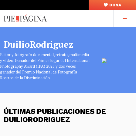
DONA
DuilioRodriguez
Editor y fotógrafo documental, retrato, multimedia
y vídeo. Ganador del Primer lugar del International
Photography Award (IPA) 2025 y dos veces
ganador del Premio Nacional de Fotografía
Rostros de la Discriminación.
ÚLTIMAS PUBLICACIONES DE
DUILIORODRIGUEZ