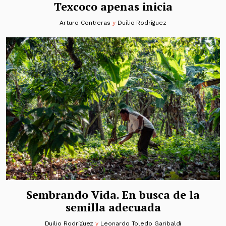
Texcoco apenas inicia
Arturo Contreras
y
Duilio Rodríguez
Sembrando Vida. En busca de la
semilla adecuada
Duilio Rodríguez
y
Leonardo Toledo Garibaldi