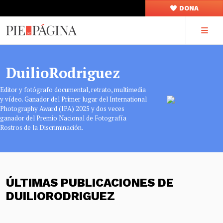
DONA
DuilioRodriguez
Editor y fotógrafo documental, retrato, multimedia
y vídeo. Ganador del Primer lugar del International
Photography Award (IPA) 2025 y dos veces
ganador del Premio Nacional de Fotografía
Rostros de la Discriminación.
ÚLTIMAS PUBLICACIONES DE
DUILIORODRIGUEZ