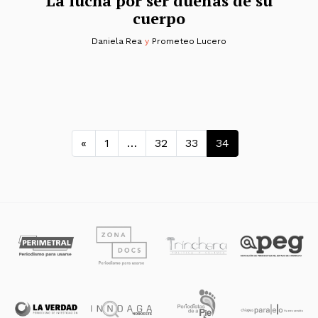
La lucha por ser dueñas de su
cuerpo
Daniela Rea
y
Prometeo Lucero
Navegación de entradas
«
1
…
32
33
34