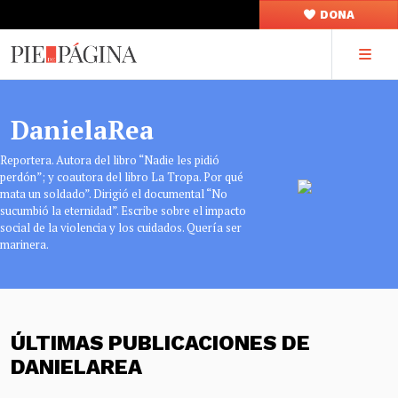
DONA
DanielaRea
Reportera. Autora del libro “Nadie les pidió
perdón”; y coautora del libro La Tropa. Por qué
mata un soldado”. Dirigió el documental “No
sucumbió la eternidad”. Escribe sobre el impacto
social de la violencia y los cuidados. Quería ser
marinera.
ÚLTIMAS PUBLICACIONES DE
DANIELAREA