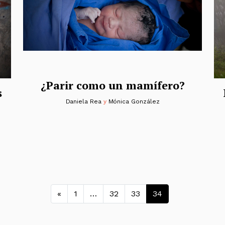
¿Parir como un mamífero?
s
Daniela Rea
y
Mónica González
Navegación de entra
«
1
…
32
33
34