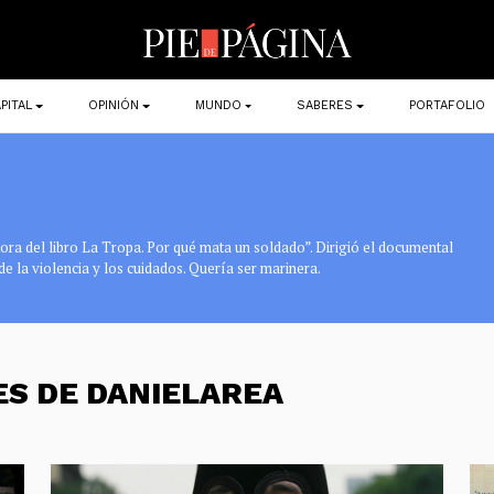
PITAL
OPINIÓN
MUNDO
SABERES
PORTAFOLIO
tora del libro La Tropa. Por qué mata un soldado”. Dirigió el documental
de la violencia y los cuidados. Quería ser marinera.
ES DE DANIELAREA