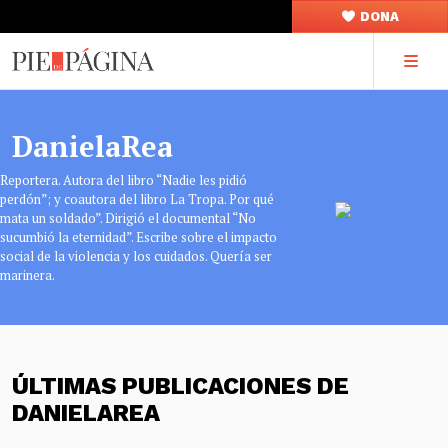
DONA
DanielaRea
Reportera. Autora del libro “Nadie les pidió
perdón”; y coautora del libro La Tropa. Por qué
mata un soldado”. Dirigió el documental “No
sucumbió la eternidad”. Escribe sobre el impacto
social de la violencia y los cuidados. Quería ser
marinera.
ÚLTIMAS PUBLICACIONES DE
DANIELAREA