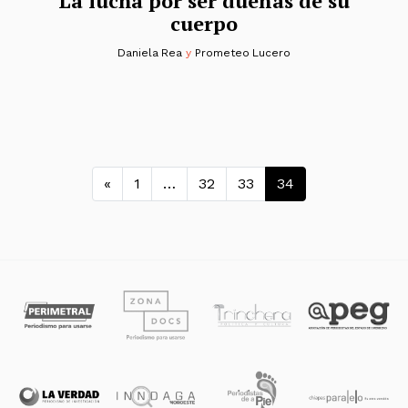
La lucha por ser dueñas de su
cuerpo
Daniela Rea
y
Prometeo Lucero
Navegación de entradas
«
1
…
32
33
34