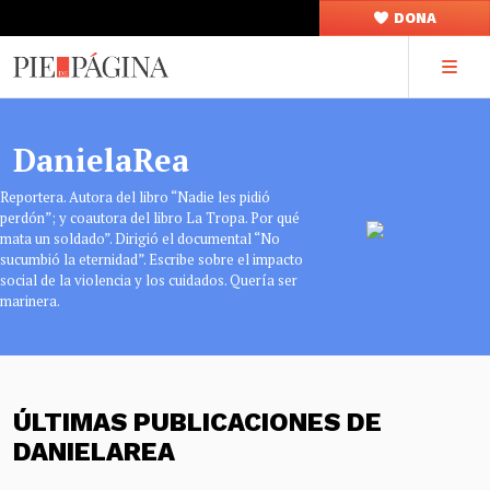
DONA
DanielaRea
Reportera. Autora del libro “Nadie les pidió
perdón”; y coautora del libro La Tropa. Por qué
mata un soldado”. Dirigió el documental “No
sucumbió la eternidad”. Escribe sobre el impacto
social de la violencia y los cuidados. Quería ser
marinera.
ÚLTIMAS PUBLICACIONES DE
DANIELAREA