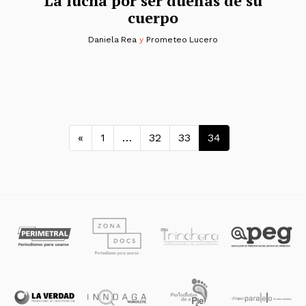
La lucha por ser dueñas de su
cuerpo
Daniela Rea
y
Prometeo Lucero
Navegación de entradas
«
1
…
32
33
34