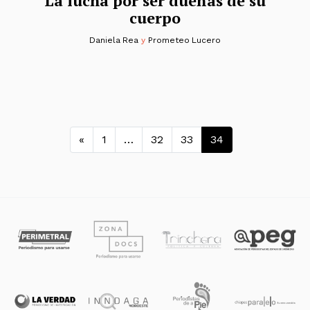
La lucha por ser dueñas de su
cuerpo
Daniela Rea
y
Prometeo Lucero
Navegación de entradas
«
1
…
32
33
34