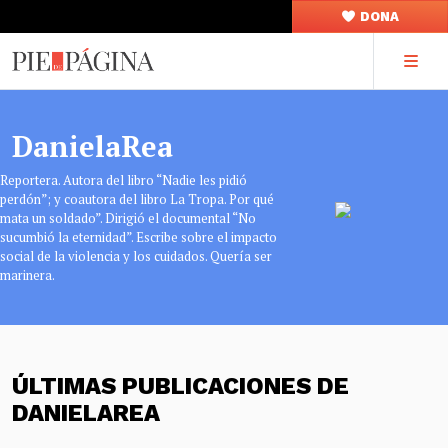
DONA
DanielaRea
Reportera. Autora del libro “Nadie les pidió
perdón”; y coautora del libro La Tropa. Por qué
mata un soldado”. Dirigió el documental “No
sucumbió la eternidad”. Escribe sobre el impacto
social de la violencia y los cuidados. Quería ser
marinera.
ÚLTIMAS PUBLICACIONES DE
DANIELAREA