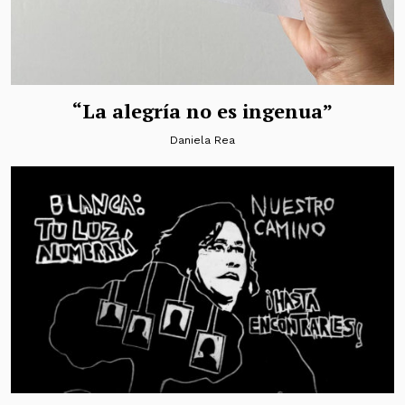
“La alegría no es ingenua”
Daniela Rea