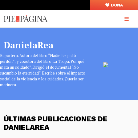
DONA
DanielaRea
Reportera. Autora del libro “Nadie les pidió
perdón”; y coautora del libro La Tropa. Por qué
mata un soldado”. Dirigió el documental “No
sucumbió la eternidad”. Escribe sobre el impacto
social de la violencia y los cuidados. Quería ser
marinera.
ÚLTIMAS PUBLICACIONES DE
DANIELAREA