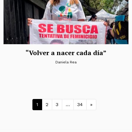
“Volver a nacer cada día”
Daniela Rea
Navegación de entradas
1
2
3
…
34
»