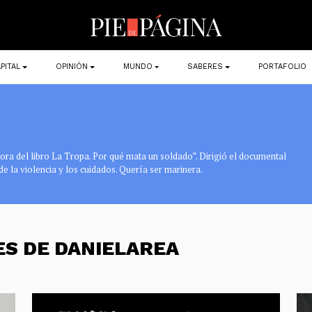
PITAL
OPINIÓN
MUNDO
SABERES
PORTAFOLIO
tora del libro La Tropa. Por qué mata un soldado”. Dirigió el documental
de la violencia y los cuidados. Quería ser marinera.
ES DE DANIELAREA