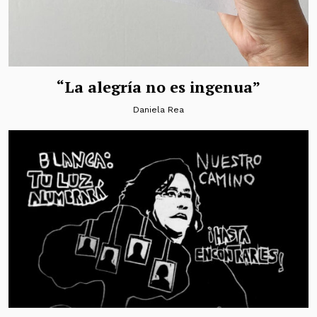
“La alegría no es ingenua”
Daniela Rea