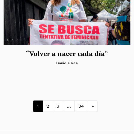
“Volver a nacer cada día”
Daniela Rea
Navegación de entradas
1
2
3
…
34
»