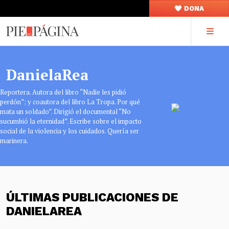
DONA
DanielaRea
Reportera. Autora del libro “Nadie les pidió
perdón”; y coautora del libro La Tropa. Por qué
mata un soldado”. Dirigió el documental “No
sucumbió la eternidad”. Escribe sobre el impacto
social de la violencia y los cuidados. Quería ser
marinera.
ÚLTIMAS PUBLICACIONES DE
DANIELAREA