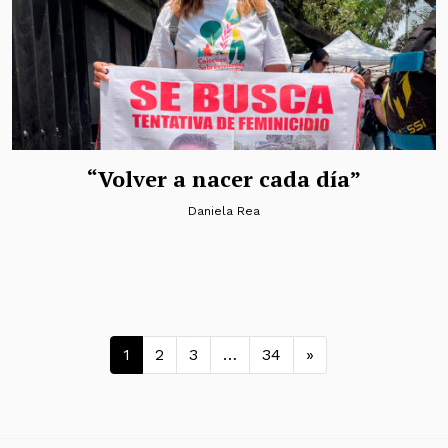
“Volver a nacer cada día”
Daniela Rea
Navegación de entradas
1
2
3
…
34
»