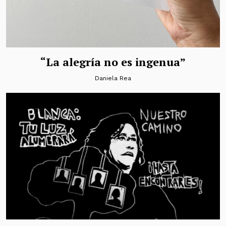
“La alegría no es ingenua”
Daniela Rea