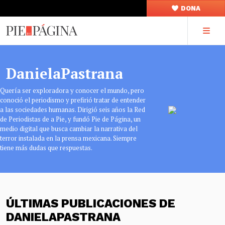
DONA
DanielaPastrana
Quería ser exploradora y conocer el mundo, pero
conoció el periodismo y prefirió tratar de entender
a las sociedades humanas. Dirigió seis años la Red
de Periodistas de a Pie, y fundó Pie de Página, un
medio digital que busca cambiar la narrativa del
terror instalada en la prensa mexicana. Siempre
tiene más dudas que respuestas.
ÚLTIMAS PUBLICACIONES DE
DANIELAPASTRANA