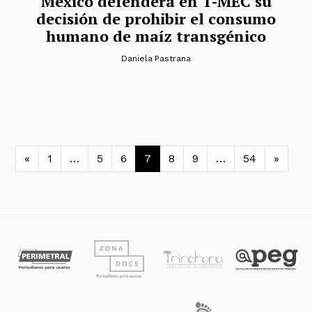
México defenderá en T-MEC su
decisión de prohibir el consumo
humano de maíz transgénico
Daniela Pastrana
Navegación de entradas
«
1
…
5
6
7
8
9
…
54
»