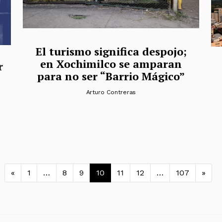
El turismo significa despojo;
en Xochimilco se amparan
r
para no ser “Barrio Mágico”
Arturo Contreras
Navegación de entradas
«
1
…
8
9
10
11
12
…
107
»