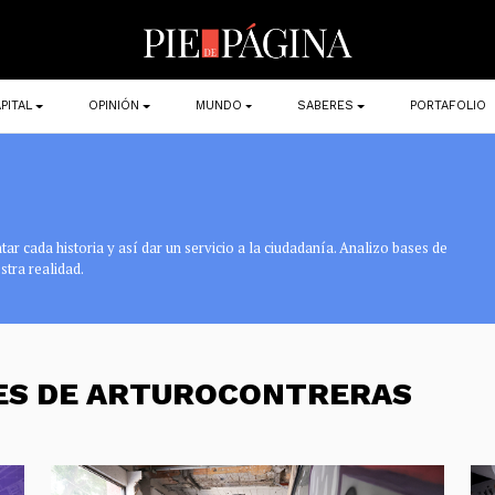
PITAL
OPINIÓN
MUNDO
SABERES
PORTAFOLIO
r cada historia y así dar un servicio a la ciudadanía. Analizo bases de
stra realidad.
NES DE ARTUROCONTRERAS