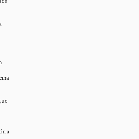
dos
a
a
cina
que
ón a