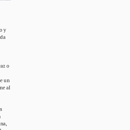
o y
rda
raz o
de un
ne al
s
n
ona,