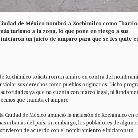
 Ciudad de México nombró a Xochimilco como “barrio
más turismo a la zona, lo que pone en riesgo a sus
iniciaron un juicio de amparo para que se les quite e
de Xochimilco solicitaron un amáro en contra del nombram
or violar sus derechos como pueblos originarios. Dicho prog
as autoridades ya que no cuenta con marco legal, ni fundame
vecinos que tramita el amparo
la Ciudad de México anunció la inclusión de Xochimilco en e
as urbanas del país, sin embargo, los pobladores de alguno
estuvieron de acuerdo con el nombramiento e iniciaron un