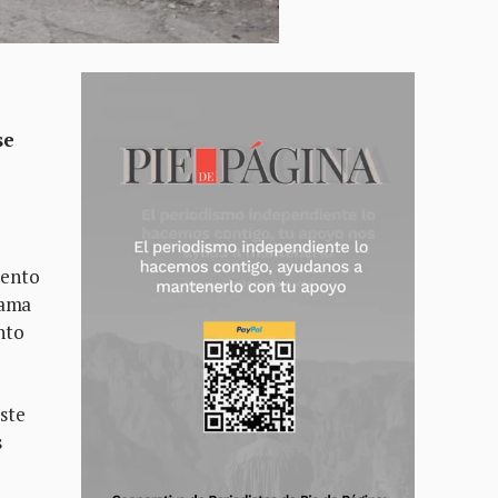
se
iento
rama
nto
ste
s