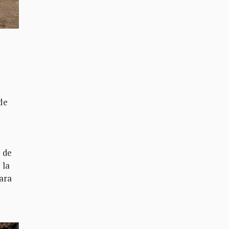
de
o de
 la
para