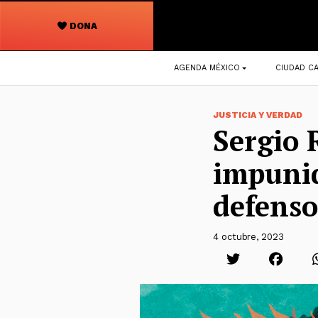
DONA
Navegación
AGENDA MÉXICO
CIUDAD CA
principal
JUSTICIA Y VERDAD
Sergio 
impunid
defensor
4 octubre, 2023