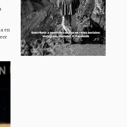
n
da en
rece