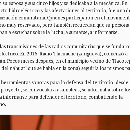
su esposa y sus cinco hijos y se dedicaba a la mecánica. En
to hidroeléctrico y las afectaciones al territorio, fue una d
ganización comunitaria. Quienes participaron en el movimien
como muy reservado, pero también recuerdan que su persona
ban a escuchar sobre la lucha, a sumarse, a informarse.
las transmisiones de las radios comunitarias que se fundaro
eléctrico. En 2016, Radio Tlacuache (zarigüeya), comenzó a
lán. Pocos meses después, en el municipio vecino de Tlacote
e del náhuatl que se habla en la zona) seguiría los mismos pa
erramientas sonoras para la defensa del territorio: desde
l proyecto, se convocaba a asambleas, se informaba sobre lo
 a informarse para defender el territorio, combatiendo la
no.