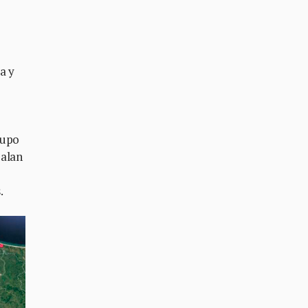
a y
rupo
zalan
.