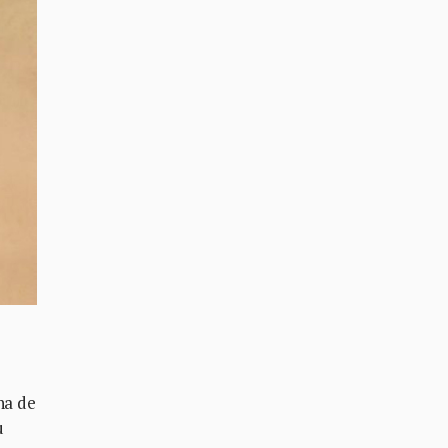
na de
u