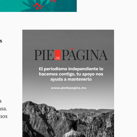
s
s
sa.
emos