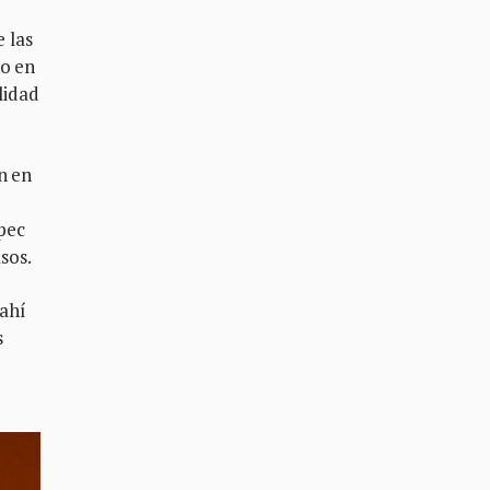
e las
to en
lidad
n en
pec
sos.
 ahí
s