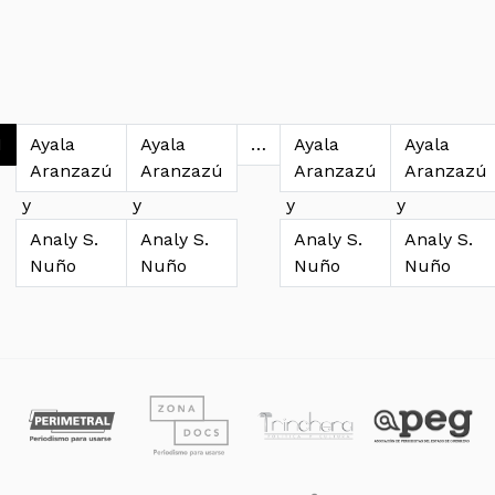
avegación de entradas
1
Ayala
Ayala
…
Ayala
Ayala
Aranzazú
Aranzazú
Aranzazú
Aranzazú
y
y
y
y
Analy S.
Analy S.
Analy S.
Analy S.
Nuño
Nuño
Nuño
Nuño