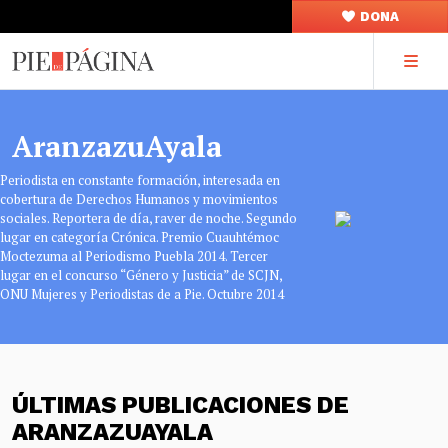
DONA
AranzazuAyala
Periodista en constante formación, interesada en
cobertura de Derechos Humanos y movimientos
sociales. Reportera de día, raver de noche. Segundo
lugar en categoría Crónica. Premio Cuauhtémoc
Moctezuma al Periodismo Puebla 2014. Tercer
lugar en el concurso “Género y Justicia” de SCJN,
ONU Mujeres y Periodistas de a Pie. Octubre 2014
ÚLTIMAS PUBLICACIONES DE
ARANZAZUAYALA