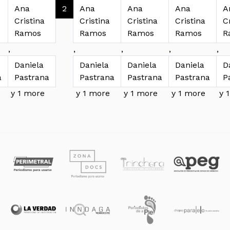
ación de entradas
Ana
2
Ana
Ana
Ana
A
Cristina
Cristina
Cristina
Cristina
C
Ramos
Ramos
Ramos
Ramos
R
,
,
,
,
,
Daniela
Daniela
Daniela
Daniela
D
a
Pastrana
Pastrana
Pastrana
Pastrana
P
y 1 more
y 1 more
y 1 more
y 1 more
y 