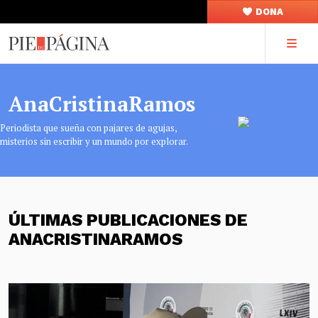
DONA
AnaCristinaRamos
Periodista que sueña con pajares de agujas,
misterios sin escribir y un mundo por explorar.
ÚLTIMAS PUBLICACIONES DE
ANACRISTINARAMOS