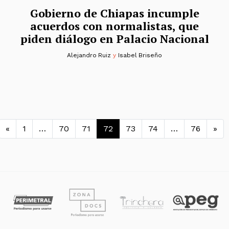
Gobierno de Chiapas incumple
acuerdos con normalistas, que
piden diálogo en Palacio Nacional
Alejandro Ruiz
y
Isabel Briseño
Navegación de entradas
«
1
…
70
71
72
73
74
…
76
»