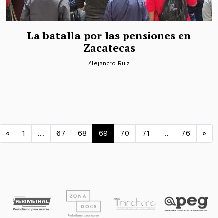
La batalla por las pensiones en
Zacatecas
Alejandro Ruiz
Navegación de entradas
«
1
…
67
68
69
70
71
…
76
»