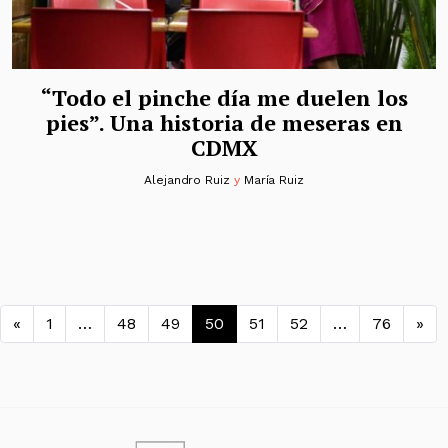
“Todo el pinche día me duelen los
pies”. Una historia de meseras en
CDMX
Alejandro Ruiz
y
María Ruiz
Navegación de entradas
«
1
…
48
49
50
51
52
…
76
»