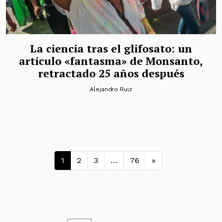
La ciencia tras el glifosato: un
artículo «fantasma» de Monsanto,
retractado 25 años después
Alejandro Ruiz
Navegación de entradas
1
2
3
…
76
»