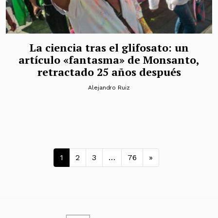
La ciencia tras el glifosato: un
artículo «fantasma» de Monsanto,
retractado 25 años después
Alejandro Ruiz
Navegación de entradas
1
2
3
…
76
»