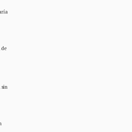
aría
n de
 sin
n