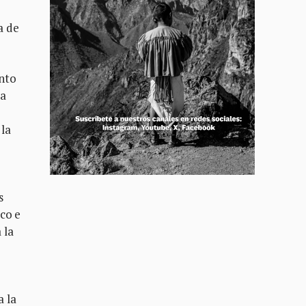
a de
nto
la
 la
s
co e
 la
a la