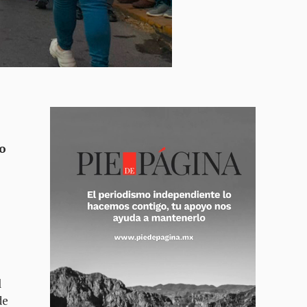
po
l
de