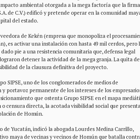
 impacto ambiental otorgada a la mega factoría que la firma
.A. de C.V.) edificó y pretende operar en la comunidad may
pital del estado.
oveedora de Kekén (empresa que monopoliza el procesamie
), es activar una instalación con hasta 49 mil cerdos, pero 
dado pie a una resistencia comunitaria que, defensa legal
lograron detener la actividad de la mega granja. La quita de
bilidad de la clausura definitiva del proyecto.
po SIPSE, uno de los conglomerados de medios de
y portavoz permanente de los intereses de los empresario
 posicionamiento que ostenta Grupo SIPSE en el mapa mediáti
o censura directa, la acotada visibilidad social que presenta
oblación de Homún.
o de Yucatán, indicó la abogada Lourdes Medina Carrillo,
ctivo maya de vecinas y vecinos de Homún que batalla contr