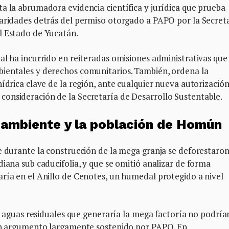
a la abrumadora evidencia científica y jurídica que prueba
laridades detrás del permiso otorgado a PAPO por la Secret
l Estado de Yucatán.
al ha incurrido en reiteradas omisiones administrativas que
ientales y derechos comunitarios. También, ordena la
ídrica clave de la región, ante cualquier nueva autorizació
onsideración de la Secretaría de Desarrollo Sustentable.
 ambiente y la población de Homún
e durante la construcción de la mega granja se deforestaron
diana sub caducifolia, y que se omitió analizar de forma
ría en el Anillo de Cenotes, un humedal protegido a nivel
as aguas residuales que generaría la mega factoría no podría
 un argumento largamente sostenido por PAPO. En