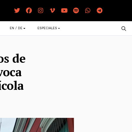
EN / DE
ESPECIALES
os de
voca
ícola