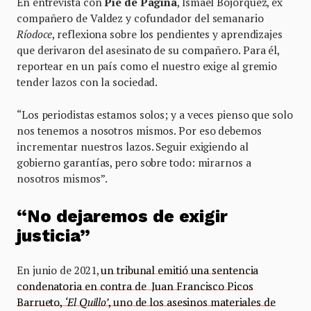
En entrevista con
Pie de Página
, Ismael Bojórquez, ex
compañero de Valdez y cofundador del semanario
Ríodoce
, reflexiona sobre los pendientes y aprendizajes
que derivaron del asesinato de su compañero. Para él,
reportear en un país como el nuestro exige al gremio
tender lazos con la sociedad.
“Los periodistas estamos solos; y a veces pienso que solo
nos tenemos a nosotros mismos. Por eso debemos
incrementar nuestros lazos. Seguir exigiendo al
gobierno garantías, pero sobre todo: mirarnos a
nosotros mismos”.
“No dejaremos de exigir
justicia”
En junio de 2021,
un tribunal emitió una sentencia
condenatoria en contra de Juan Francisco Picos
Barrueto,
‘El Quillo’
, uno de los asesinos materiales de