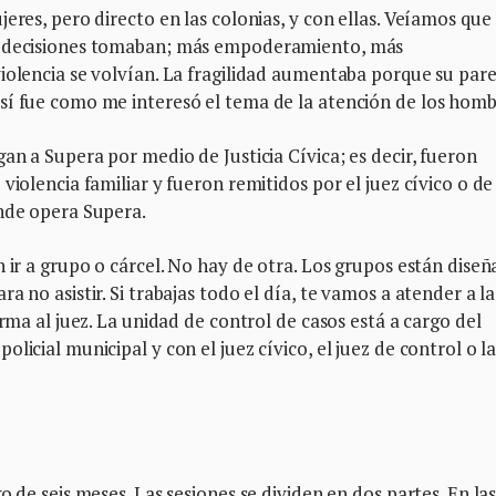
eres, pero directo en las colonias, y con ellas. Veíamos que
ás decisiones tomaban; más empoderamiento, más
iolencia se volvían. La fragilidad aumentaba porque su pare
sí fue como me interesó el tema de la atención de los homb
an a Supera por medio de Justicia Cívica; es decir, fueron
violencia familiar y fueron remitidos por el juez cívico o de
onde opera Supera.
 ir a grupo o cárcel. No hay de otra. Los grupos están dise
 no asistir. Si trabajas todo el día, te vamos a atender a la
orma al juez. La unidad de control de casos está a cargo del
licial municipal y con el juez cívico, el juez de control o l
o de seis meses. Las sesiones se dividen en dos partes. En la