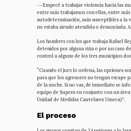
––Empecé a trabajar violencia hacia las muj
entre más trabajamos con ellas, entre m
autodeterminación, más susceptibles a la v
no estaba siendo atendida o denunciada. A
Los hombres con los que trabaja Rafael lleg
detenidos por alguna riña o por un caso de 
control a alguno de los tres municipios d
“Cuando el juez lo ordena, las opciones son
para que los agresores no tengan escape para
de la noche. Si no vas, de inmediato se inf
equipo de Supera en conjunto con un área po
Unidad de Medidas Cautelares Umeca)”.
El proceso
Los grupos constan de 24 sesiones a lo larg