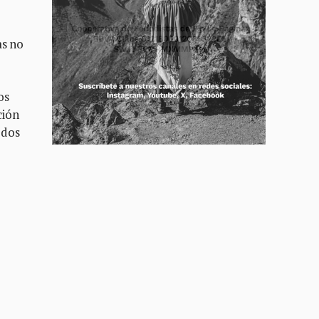
as no
os
ción
 dos