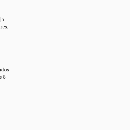
ja
res.
ñados
s 8
a
s