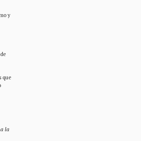
smo y
 de
s que
o
 a la