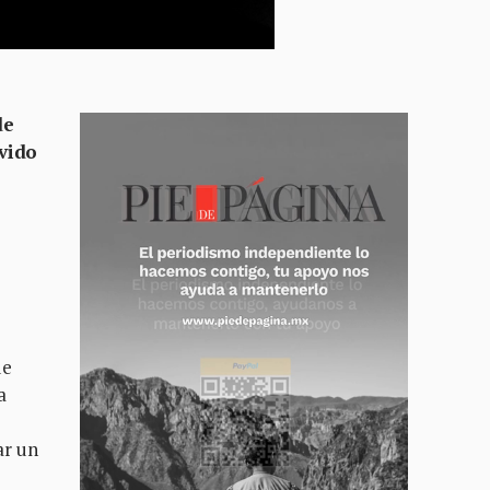
de
evido
de
a
ar un