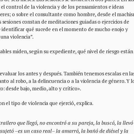
 el control de la violencia y de los pensamientos e ideas
ujeres; o sobre el consultante como hombre, desde el machi
s sesiones constan de meditaciones guiadas o ejercicios de
 de identificar qué sucede en el momento de mucho enojo y
 una violencia”.
ables miden, según su expediente, qué nivel de riesgo están
valuar los antes y después. También tenemos escalas en la
nto al robo, a la delincuencia o a la violencia de género. Y l
: desde bajo, medio, alto y crítico».
 el tipo de violencia que ejerció, explica.
ilero que llegó, no encontró a su pareja, la buscó, la llevó
a sujetó –es un caso real– la amarró, la bañó de diésel y la