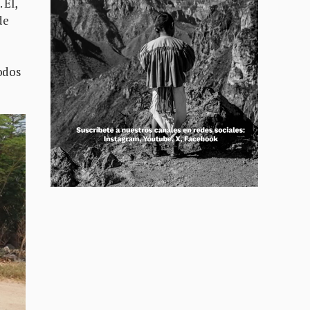
 Él,
de
todos