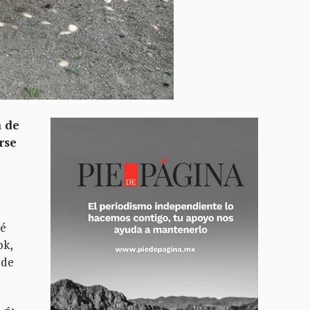
a de
rse
ré
ok,
 de