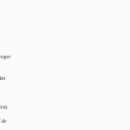
porque
las
ra).
 de