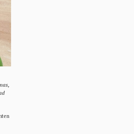
nas,
dad
enten