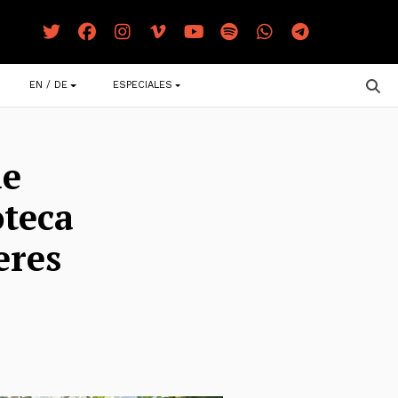
EN / DE
ESPECIALES
ue
oteca
eres