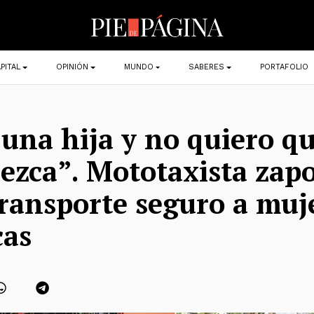
PITAL
OPINIÓN
MUNDO
SABERES
PORTAFOLIO
una hija y no quiero q
ezca”. Mototaxista zap
transporte seguro a muj
cas