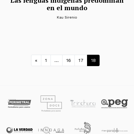
Las lenguas indígenas predominan
en el mundo
Kau Sirenio
Navegación de entradas
«
1
…
16
17
18