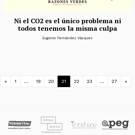
Ni el CO2 es el único problema ni
todos tenemos la misma culpa
Eugenio Fernández Vázquez
Navegación de entradas
«
1
…
19
20
21
22
23
…
27
»