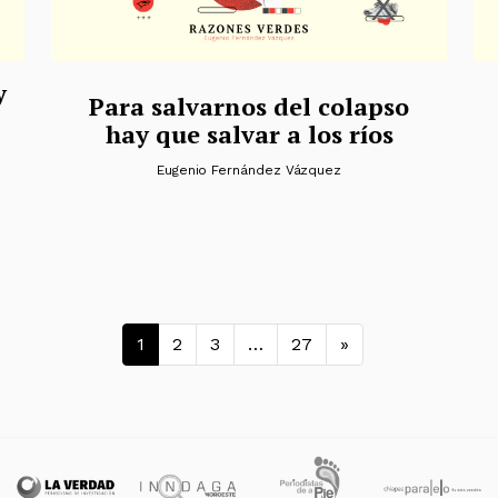
y
Para salvarnos del colapso
hay que salvar a los ríos
Eugenio Fernández Vázquez
Navegación de entra
1
2
3
…
27
»