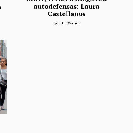
autodefensas: Laura
a
Castellanos
Lydiette Carrión
n