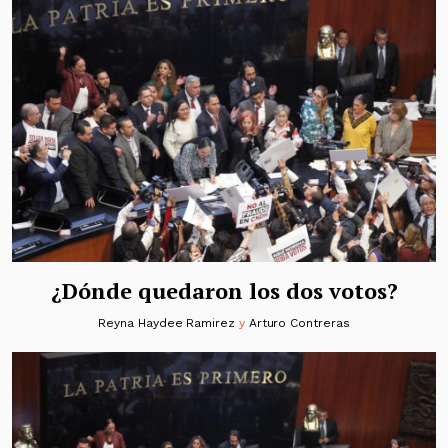
¿Dónde quedaron los dos votos?
Reyna Haydee Ramirez
y
Arturo Contreras