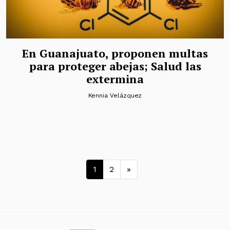
En Guanajuato, proponen multas
para proteger abejas; Salud las
extermina
Kennia Velázquez
Navegación de entrad
1
2
»