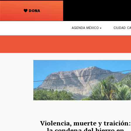
DONA
Navegación
AGENDA MÉXICO
CIUDAD CA
principal
Violencia, muerte y traición:
la condena del hierro en