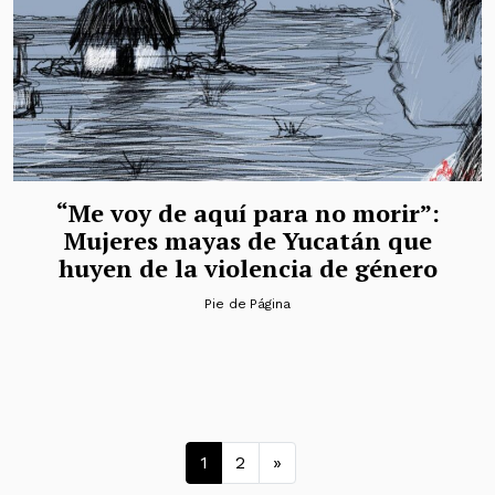
“Me voy de aquí para no morir”:
Mujeres mayas de Yucatán que
huyen de la violencia de género
Pie de Página
Navegación de entrad
1
2
»