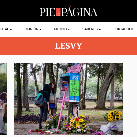
PITAL
OPINIÓN
MUNDO
SABERES
PORTAFOLIO
LESVY