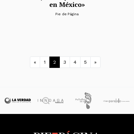
en México»
Pie de Página
Navegación de entra
«
1
2
3
4
5
»