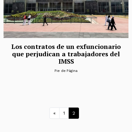
Los contratos de un exfuncionario
que perjudican a trabajadores del
IMSS
Pie de Página
Navegación de entrad
«
1
2