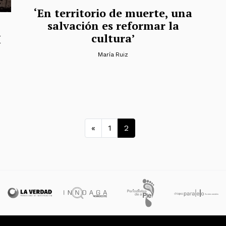
‘En territorio de muerte, una
salvación es reformar la
cultura’
I
María Ruiz
Navegación de en
«
1
2