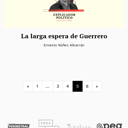
La larga espera de Guerrero
Ernesto Núñez Albarrán
Navegación de entradas
«
1
…
3
4
5
6
»