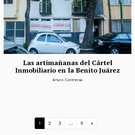
Las artimañanas del Cártel
Inmobiliario en la Benito Juárez
Arturo Contreras
Navegación de entradas
1
2
3
…
5
»