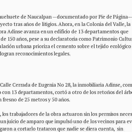
ahuehuete de Naucalpan —documentado por Pie de Página—
cto tras años de litigios. Ahora, en la Colonia del Valle, la
ctora Adinse avanza en un edificio de 13 departamentos que
de 150 años, pese a su declaratoria como Patrimonio Cultur
lación urbana prioriza el cemento sobre el tejido ecológico
 logran reconocimientos legales.
a Calle Cerrada de Eugenia No 28, la inmobiliaria Adinse, co
io con 13 departamentos, cortó a otro de los retoños del árb
n fresno de 25 metros y 50 años.
 los trabajadores de la obra actuaron sin los permisos neces
un juicio de amparo que impulsó uno de los vecinos para ev
garon a cortarlo trataron que nadie se diera cuenta, sin