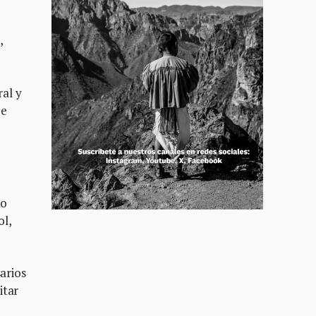
,
al y
 e
mo
ol,
arios
itar