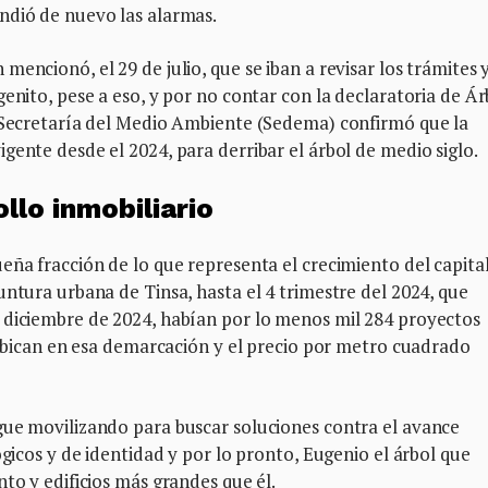
ndió de nuevo las alarmas.
encionó, el 29 de julio, que se iban a revisar los trámites y
enito, pese a eso, y por no contar con la declaratoria de Ár
a Secretaría del Medio Ambiente (Sedema) confirmó que la
gente desde el 2024, para derribar el árbol de medio siglo.
llo inmobiliario
eña fracción de lo que representa el crecimiento del capita
untura urbana de Tinsa, hasta el 4 trimestre del 2024, que
 diciembre de 2024, habían por lo menos mil 284 proyectos
e ubican en esa demarcación y el precio por metro cuadrado
gue movilizando para buscar soluciones contra el avance
ógicos y de identidad y por lo pronto, Eugenio el árbol que
to y edificios más grandes que él.