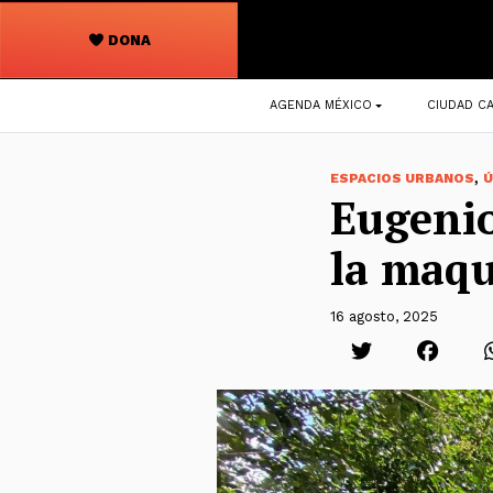
DONA
Navegación
AGENDA MÉXICO
CIUDAD CA
principal
,
ESPACIOS URBANOS
Ú
Eugenio
la maqu
16 agosto, 2025