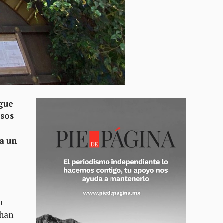
igue
isos
ja un
a
 han