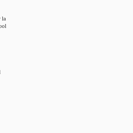
 la
bol
l